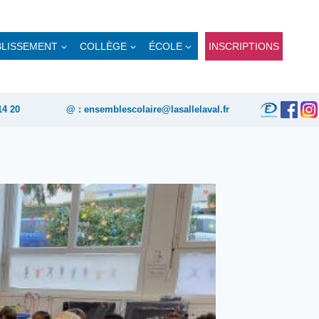
BLISSEMENT
COLLÈGE
ÉCOLE
INSCRIPTIONS
14 20
@ : ensemblescolaire@lasallelaval.fr