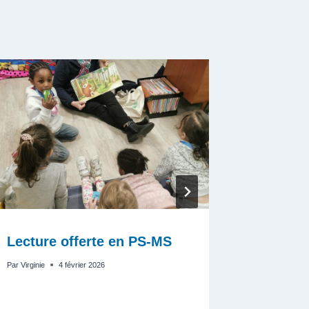
Lecture offerte en PS-MS
Semaine
l’école
Par
Virginie
4 février 2026
Par
Virginie