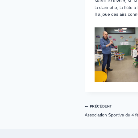
Mardi 10 février, M. M
la clarinette, la flûte à
Il a joué des airs con
Navigation
PRÉCÉDENT
Association Sportive du 4 f
de
l’article