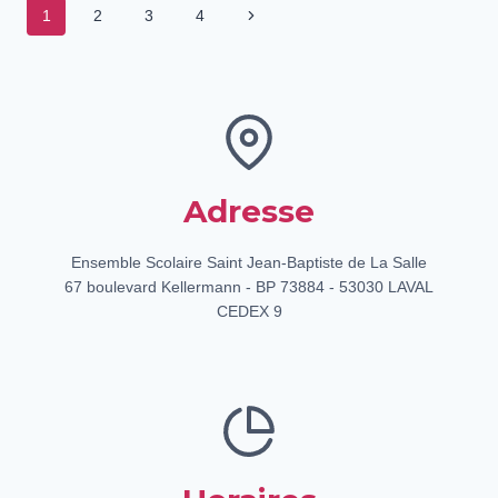
Navigation
SKI
Page
1
2
3
4
suivante
de
page
Adresse
Ensemble Scolaire Saint Jean-Baptiste de La Salle
67 boulevard Kellermann - BP 73884 - 53030 LAVAL
CEDEX 9